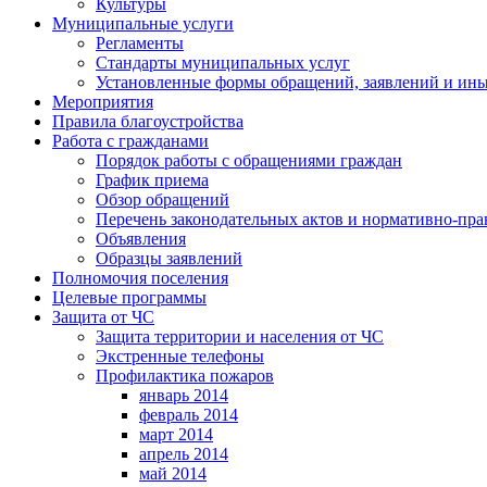
Культуры
Муниципальные услуги
Регламенты
Стандарты муниципальных услуг
Установленные формы обращений, заявлений и ин
Мероприятия
Правила благоустройства
Работа с гражданами
Порядок работы с обращениями граждан
График приема
Обзор обращений
Перечень законодательных актов и нормативно-пр
Объявления
Образцы заявлений
Полномочия поселения
Целевые программы
Защита от ЧС
Защита территории и населения от ЧС
Экстренные телефоны
Профилактика пожаров
январь 2014
февраль 2014
март 2014
апрель 2014
май 2014