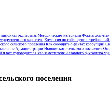
пционная экспертиза
Методические материалы
Формы документ
 имущественного характера
Комиссия по соблюдению требований
кого сельского поселения
Как сообщить о фактах коррупции
Св
равление Администрации Новоомского сельского поселения Омс
й плате руководителя, его заместителя и главного бухгалтера 
ельского поселения