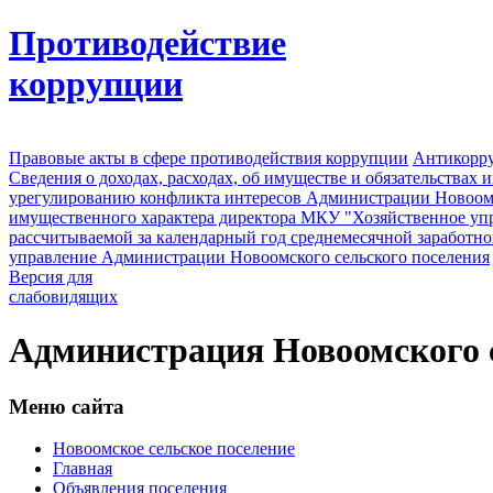
Противодействие
коррупции
Правовые акты в сфере противодействия коррупции
Антикорру
Сведения о доходах, расходах, об имуществе и обязательствах
урегулированию конфликта интересов Администрации Новоомс
имущественного характера директора МКУ "Хозяйственное уп
рассчитываемой за календарный год среднемесячной заработно
управление Администрации Новоомского сельского поселения
Версия для
слабовидящих
Администрация Новоомского с
Меню сайта
Новоомское сельское поселение
Главная
Объявления поселения