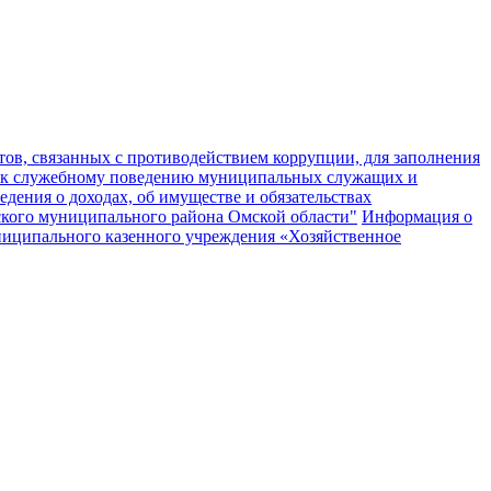
ов, связанных с противодействием коррупции, для заполнения
 к служебному поведению муниципальных служащих и
едения о доходах, об имуществе и обязательствах
кого муниципального района Омской области"
Информация о
муниципального казенного учреждения «Хозяйственное