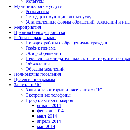
Культуры
Муниципальные услуги
Регламенты
Стандарты муниципальных услуг
Установленные формы обращений, заявлений и ин
Мероприятия
Правила благоустройства
Работа с гражданами
Порядок работы с обращениями граждан
График приема
Обзор обращений
Перечень законодательных актов и нормативно-пр
Объявления
Образцы заявлений
Полномочия поселения
Целевые программы
Защита от ЧС
Защита территории и населения от ЧС
Экстренные телефоны
Профилактика пожаров
январь 2014
февраль 2014
март 2014
апрель 2014
май 2014