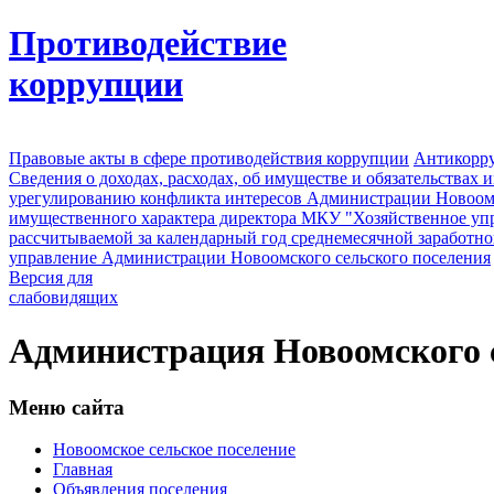
Противодействие
коррупции
Правовые акты в сфере противодействия коррупции
Антикорру
Сведения о доходах, расходах, об имуществе и обязательствах
урегулированию конфликта интересов Администрации Новоомс
имущественного характера директора МКУ "Хозяйственное уп
рассчитываемой за календарный год среднемесячной заработно
управление Администрации Новоомского сельского поселения
Версия для
слабовидящих
Администрация Новоомского с
Меню сайта
Новоомское сельское поселение
Главная
Объявления поселения