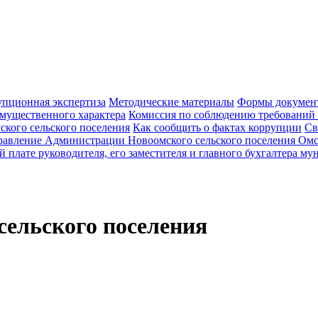
пционная экспертиза
Методические материалы
Формы документ
 имущественного характера
Комиссия по соблюдению требований
кого сельского поселения
Как сообщить о фактах коррупции
Св
равление Администрации Новоомского сельского поселения Омс
й плате руководителя, его заместителя и главного бухгалтера 
ельского поселения