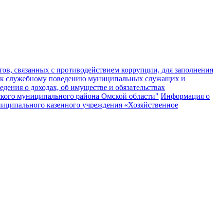
ов, связанных с противодействием коррупции, для заполнения
 к служебному поведению муниципальных служащих и
едения о доходах, об имуществе и обязательствах
кого муниципального района Омской области"
Информация о
муниципального казенного учреждения «Хозяйственное