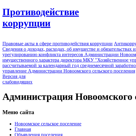
Противодействие
коррупции
Правовые акты в сфере противодействия коррупции
Антикорру
Сведения о доходах, расходах, об имуществе и обязательствах
урегулированию конфликта интересов Администрации Новоомс
имущественного характера директора МКУ "Хозяйственное уп
рассчитываемой за календарный год среднемесячной заработно
управление Администрации Новоомского сельского поселения
Версия для
слабовидящих
Администрация Новоомского с
Меню сайта
Новоомское сельское поселение
Главная
Объявления поселения