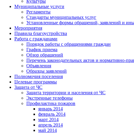
Культуры
Муниципальные услуги
Регламенты
Стандарты муниципальных услуг
Установленные формы обращений, заявлений и ин
Мероприятия
Правила благоустройства
Работа с гражданами
Порядок работы с обращениями граждан
График приема
Обзор обращений
Перечень законодательных актов и нормативно-пр
Объявления
Образцы заявлений
Полномочия поселения
Целевые программы
Защита от ЧС
Защита территории и населения от ЧС
Экстренные телефоны
Профилактика пожаров
январь 2014
февраль 2014
март 2014
апрель 2014
май 2014