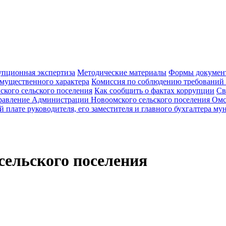
пционная экспертиза
Методические материалы
Формы документ
 имущественного характера
Комиссия по соблюдению требований
кого сельского поселения
Как сообщить о фактах коррупции
Св
равление Администрации Новоомского сельского поселения Омс
й плате руководителя, его заместителя и главного бухгалтера 
ельского поселения