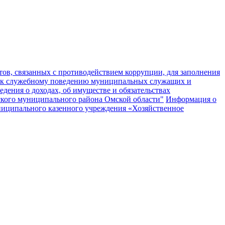
ов, связанных с противодействием коррупции, для заполнения
 к служебному поведению муниципальных служащих и
едения о доходах, об имуществе и обязательствах
кого муниципального района Омской области"
Информация о
муниципального казенного учреждения «Хозяйственное