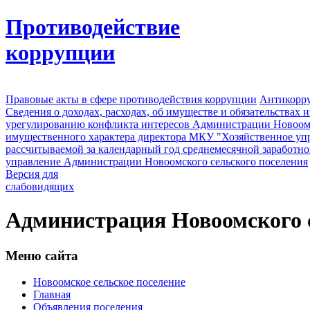
Противодействие
коррупции
Правовые акты в сфере противодействия коррупции
Антикорру
Сведения о доходах, расходах, об имуществе и обязательствах
урегулированию конфликта интересов Администрации Новоомс
имущественного характера директора МКУ "Хозяйственное уп
рассчитываемой за календарный год среднемесячной заработно
управление Администрации Новоомского сельского поселения
Версия для
слабовидящих
Администрация Новоомского с
Меню сайта
Новоомское сельское поселение
Главная
Объявления поселения