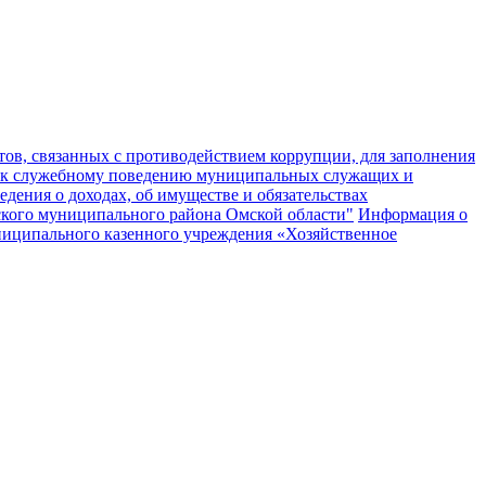
ов, связанных с противодействием коррупции, для заполнения
 к служебному поведению муниципальных служащих и
едения о доходах, об имуществе и обязательствах
кого муниципального района Омской области"
Информация о
муниципального казенного учреждения «Хозяйственное