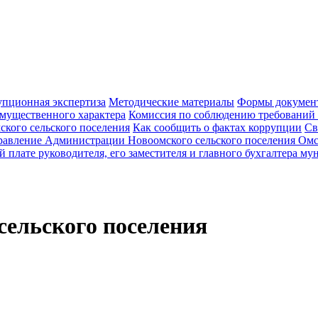
пционная экспертиза
Методические материалы
Формы документ
 имущественного характера
Комиссия по соблюдению требований
кого сельского поселения
Как сообщить о фактах коррупции
Св
равление Администрации Новоомского сельского поселения Омс
й плате руководителя, его заместителя и главного бухгалтера 
ельского поселения