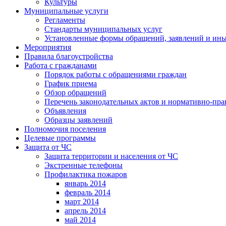
Культуры
Муниципальные услуги
Регламенты
Стандарты муниципальных услуг
Установленные формы обращений, заявлений и ин
Мероприятия
Правила благоустройства
Работа с гражданами
Порядок работы с обращениями граждан
График приема
Обзор обращений
Перечень законодательных актов и нормативно-пр
Объявления
Образцы заявлений
Полномочия поселения
Целевые программы
Защита от ЧС
Защита территории и населения от ЧС
Экстренные телефоны
Профилактика пожаров
январь 2014
февраль 2014
март 2014
апрель 2014
май 2014