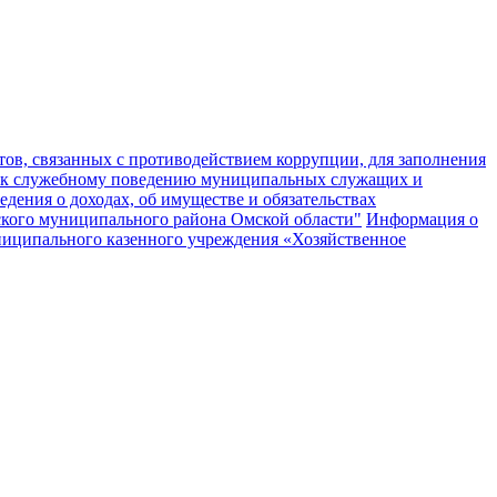
ов, связанных с противодействием коррупции, для заполнения
 к служебному поведению муниципальных служащих и
едения о доходах, об имуществе и обязательствах
кого муниципального района Омской области"
Информация о
муниципального казенного учреждения «Хозяйственное