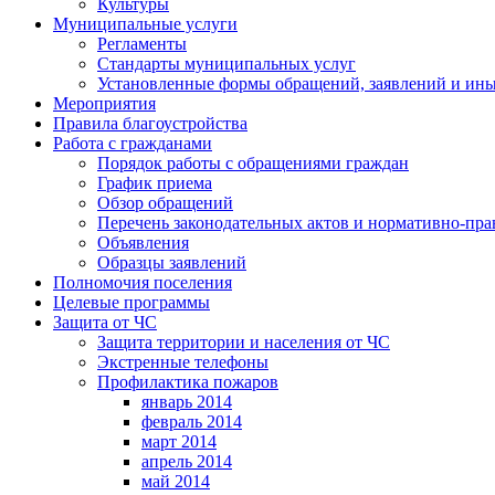
Культуры
Муниципальные услуги
Регламенты
Стандарты муниципальных услуг
Установленные формы обращений, заявлений и ин
Мероприятия
Правила благоустройства
Работа с гражданами
Порядок работы с обращениями граждан
График приема
Обзор обращений
Перечень законодательных актов и нормативно-пр
Объявления
Образцы заявлений
Полномочия поселения
Целевые программы
Защита от ЧС
Защита территории и населения от ЧС
Экстренные телефоны
Профилактика пожаров
январь 2014
февраль 2014
март 2014
апрель 2014
май 2014