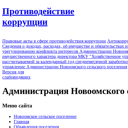
Противодействие
коррупции
Правовые акты в сфере противодействия коррупции
Антикорру
Сведения о доходах, расходах, об имуществе и обязательствах
урегулированию конфликта интересов Администрации Новоомс
имущественного характера директора МКУ "Хозяйственное уп
рассчитываемой за календарный год среднемесячной заработно
управление Администрации Новоомского сельского поселения
Версия для
слабовидящих
Администрация Новоомского с
Меню сайта
Новоомское сельское поселение
Главная
Объявления поселения