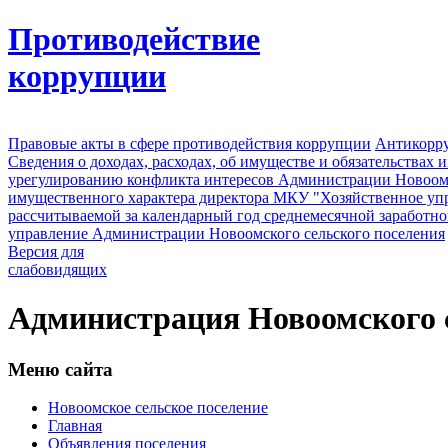
Противодействие
коррупции
Правовые акты в сфере противодействия коррупции
Антикорру
Сведения о доходах, расходах, об имуществе и обязательствах
урегулированию конфликта интересов Администрации Новоомс
имущественного характера директора МКУ "Хозяйственное уп
рассчитываемой за календарный год среднемесячной заработно
управление Администрации Новоомского сельского поселения
Версия для
слабовидящих
Администрация Новоомского с
Меню сайта
Новоомское сельское поселение
Главная
Объявления поселения