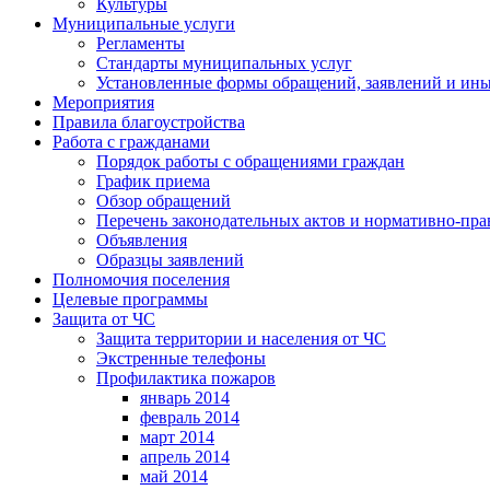
Культуры
Муниципальные услуги
Регламенты
Стандарты муниципальных услуг
Установленные формы обращений, заявлений и ин
Мероприятия
Правила благоустройства
Работа с гражданами
Порядок работы с обращениями граждан
График приема
Обзор обращений
Перечень законодательных актов и нормативно-пр
Объявления
Образцы заявлений
Полномочия поселения
Целевые программы
Защита от ЧС
Защита территории и населения от ЧС
Экстренные телефоны
Профилактика пожаров
январь 2014
февраль 2014
март 2014
апрель 2014
май 2014