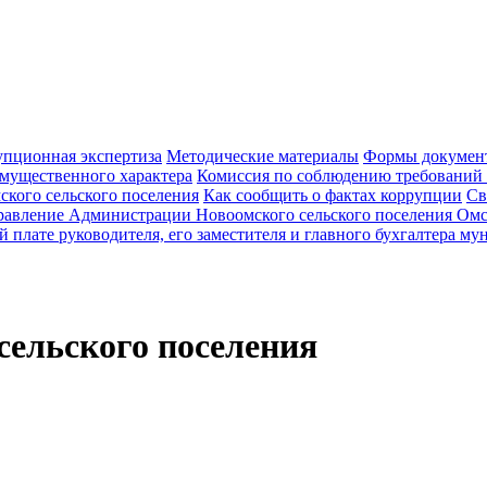
пционная экспертиза
Методические материалы
Формы документ
 имущественного характера
Комиссия по соблюдению требований
кого сельского поселения
Как сообщить о фактах коррупции
Св
равление Администрации Новоомского сельского поселения Омс
й плате руководителя, его заместителя и главного бухгалтера 
ельского поселения