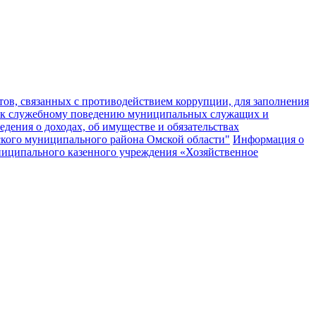
ов, связанных с противодействием коррупции, для заполнения
 к служебному поведению муниципальных служащих и
едения о доходах, об имуществе и обязательствах
кого муниципального района Омской области"
Информация о
муниципального казенного учреждения «Хозяйственное