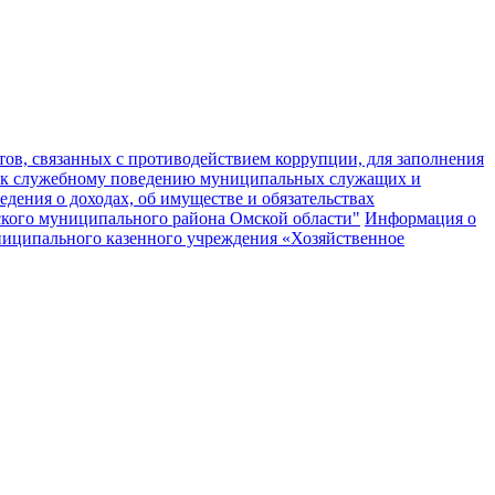
ов, связанных с противодействием коррупции, для заполнения
 к служебному поведению муниципальных служащих и
едения о доходах, об имуществе и обязательствах
кого муниципального района Омской области"
Информация о
муниципального казенного учреждения «Хозяйственное