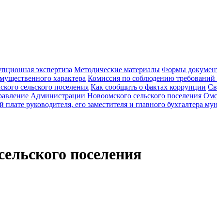
пционная экспертиза
Методические материалы
Формы документ
 имущественного характера
Комиссия по соблюдению требований
кого сельского поселения
Как сообщить о фактах коррупции
Св
равление Администрации Новоомского сельского поселения Омс
й плате руководителя, его заместителя и главного бухгалтера 
ельского поселения