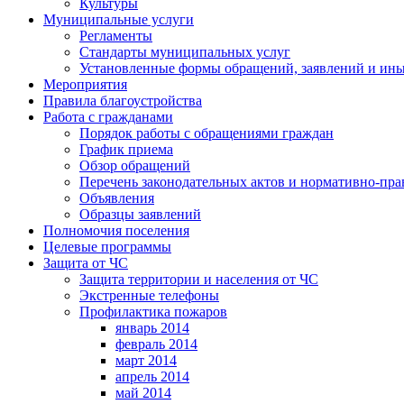
Культуры
Муниципальные услуги
Регламенты
Стандарты муниципальных услуг
Установленные формы обращений, заявлений и ин
Мероприятия
Правила благоустройства
Работа с гражданами
Порядок работы с обращениями граждан
График приема
Обзор обращений
Перечень законодательных актов и нормативно-пр
Объявления
Образцы заявлений
Полномочия поселения
Целевые программы
Защита от ЧС
Защита территории и населения от ЧС
Экстренные телефоны
Профилактика пожаров
январь 2014
февраль 2014
март 2014
апрель 2014
май 2014