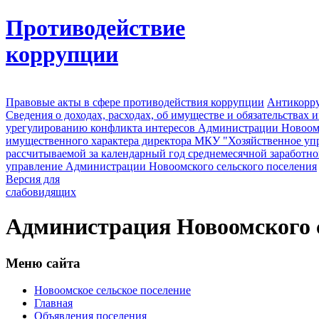
Противодействие
коррупции
Правовые акты в сфере противодействия коррупции
Антикорру
Сведения о доходах, расходах, об имуществе и обязательствах
урегулированию конфликта интересов Администрации Новоомс
имущественного характера директора МКУ "Хозяйственное уп
рассчитываемой за календарный год среднемесячной заработно
управление Администрации Новоомского сельского поселения
Версия для
слабовидящих
Администрация Новоомского с
Меню сайта
Новоомское сельское поселение
Главная
Объявления поселения