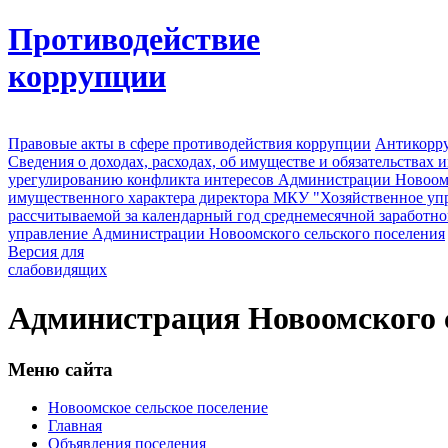
Противодействие
коррупции
Правовые акты в сфере противодействия коррупции
Антикорру
Сведения о доходах, расходах, об имуществе и обязательствах
урегулированию конфликта интересов Администрации Новоомс
имущественного характера директора МКУ "Хозяйственное уп
рассчитываемой за календарный год среднемесячной заработно
управление Администрации Новоомского сельского поселения
Версия для
слабовидящих
Администрация Новоомского с
Меню сайта
Новоомское сельское поселение
Главная
Объявления поселения