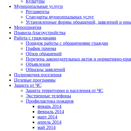
Культуры
Муниципальные услуги
Регламенты
Стандарты муниципальных услуг
Установленные формы обращений, заявлений и ин
Мероприятия
Правила благоустройства
Работа с гражданами
Порядок работы с обращениями граждан
График приема
Обзор обращений
Перечень законодательных актов и нормативно-пр
Объявления
Образцы заявлений
Полномочия поселения
Целевые программы
Защита от ЧС
Защита территории и населения от ЧС
Экстренные телефоны
Профилактика пожаров
январь 2014
февраль 2014
март 2014
апрель 2014
май 2014