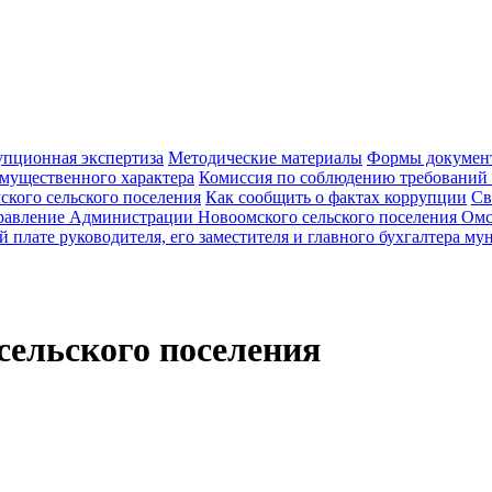
пционная экспертиза
Методические материалы
Формы документ
 имущественного характера
Комиссия по соблюдению требований
кого сельского поселения
Как сообщить о фактах коррупции
Св
равление Администрации Новоомского сельского поселения Омс
й плате руководителя, его заместителя и главного бухгалтера 
ельского поселения