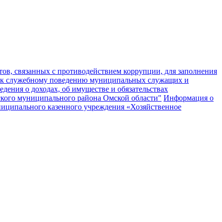
ов, связанных с противодействием коррупции, для заполнения
 к служебному поведению муниципальных служащих и
едения о доходах, об имуществе и обязательствах
кого муниципального района Омской области"
Информация о
муниципального казенного учреждения «Хозяйственное