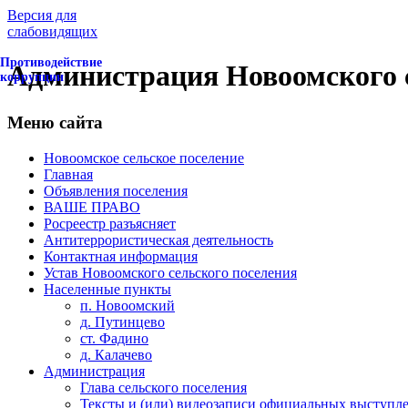
Версия для
слабовидящих
Противодействие
Администрация Новоомского с
коррупции
Меню сайта
Новоомское сельское поселение
Главная
Объявления поселения
ВАШЕ ПРАВО
Росреестр разъясняет
Антитеррористическая деятельность
Контактная информация
Устав Новоомского сельского поселения
Населенные пункты
п. Новоомский
д. Путинцево
ст. Фадино
д. Калачево
Администрация
Глава сельского поселения
Тексты и (или) видеозаписи официальных выступле